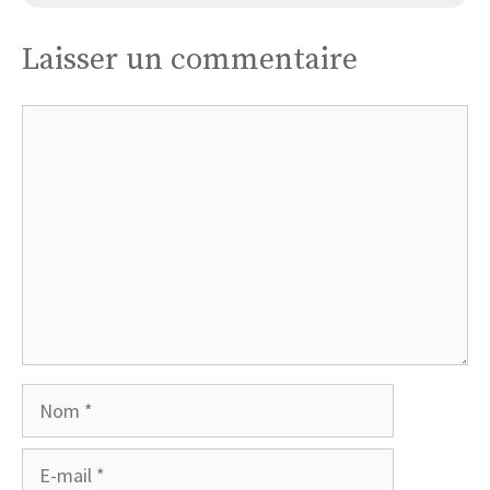
Laisser un commentaire
Commentaire
Nom
E-