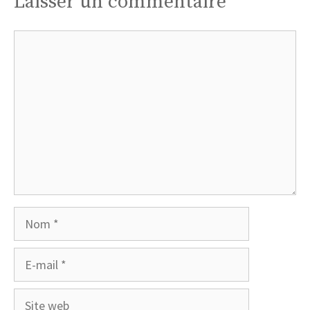
Laisser un commentaire
Commentaire
Nom
E-
mail
Site