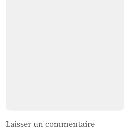
Purification-de-notre-dame
Église
La
Purification
de
Notre
Dame
Église La Purification de Notre Dame
Laisser un commentaire