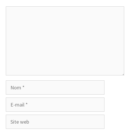
Commentaire
Nom
E-
mail
Site
web