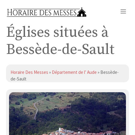
Aller
Me
au
contenu
Églises situées à
Bessède-de-Sault
Horaire Des Messes
»
Département de l’ Aude
» Bessède-
de-Sault