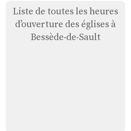
Liste de toutes les heures
d’ouverture des églises à
Bessède-de-Sault
Église
de
Bessède-
de-
Sault
Église de Bessède-de-Sault