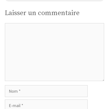
Laisser un commentaire
Commentaire
Nom
E-