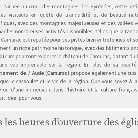
e. Nichée au cœur des montagnes des Pyrénées, cette petite 
les visiteurs en quête de tranquillité et de beauté nat
fiques, avec des montagnes majestueuses et des vallées ve
par les nombreuses activités disponibles, telles que la rando
e Camurac est réputée pour ses pistes bien entretenues et 
ent un riche patrimoine historique, avec des bâtiments anc
siteurs pourront explorer le château de Camurac, datant du M
 une vue imprenable sur la région. En plus de sa beauté 
tement de l’ Aude (Camurac)
propose également une cuisine
 que le cassoulet et le vin de la région. Que vous soyez à l
e ou d’une immersion dans l’histoire et la culture françai
oit idéal pour vous.
s les heures d’ouverture des ég