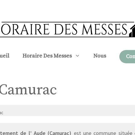
ueil
Horaire Des Messes
Nous
Con
à Camurac
ac
tement de l’ Aude (Camurac)
est une commune située da