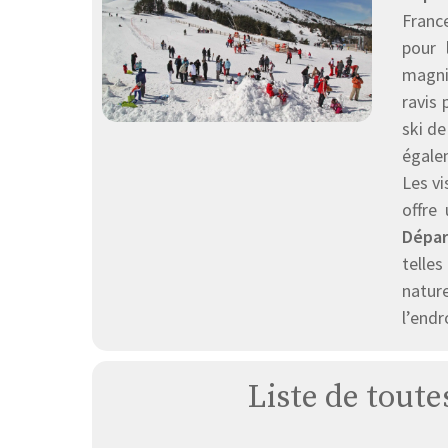
Franc
pour 
magni
ravis 
ski d
égalem
Les vi
offre
Dépar
telles
natur
l’endr
Liste de toute