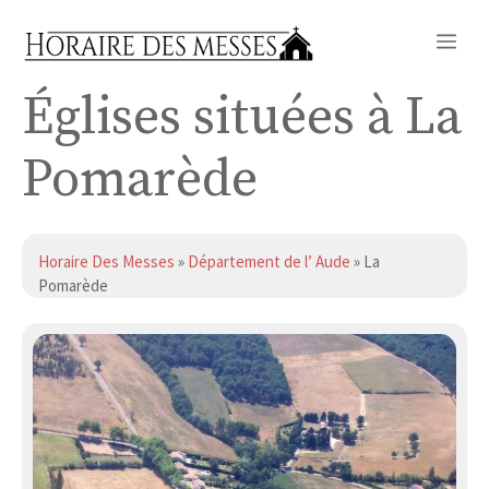
Aller
Me
au
contenu
Églises situées à La
Pomarède
Horaire Des Messes
»
Département de l’ Aude
» La
Pomarède