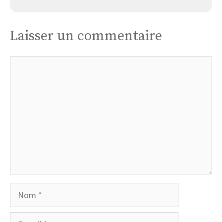
Laisser un commentaire
Commentaire
Nom
E-