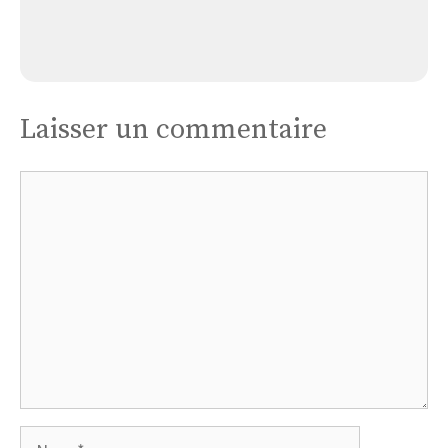
Église Albepierre-bredons
Laisser un commentaire
Commentaire
Nom