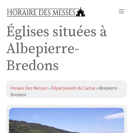
Aller
Me
au
contenu
Églises situées à
Albepierre-
Bredons
Horaire Des Messes
»
Département du Cantal
» Albepierre-
Bredons