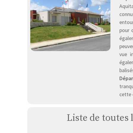
Aquit
connu 
entour
pour 
égale
peuven
vue i
égale
balis
Dépar
tranqu
cette
Liste de toutes