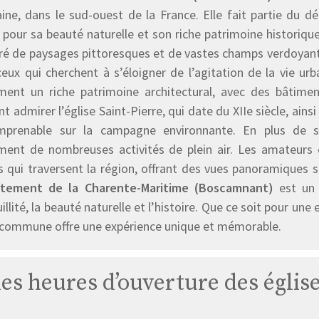
aine, dans le sud-ouest de la France. Elle fait partie du 
pour sa beauté naturelle et son riche patrimoine historiqu
é de paysages pittoresques et de vastes champs verdoyants. I
ceux qui cherchent à s’éloigner de l’agitation de la vie 
ment un riche patrimoine architectural, avec des bâtiment
t admirer l’église Saint-Pierre, qui date du XIIe siècle, ain
mprenable sur la campagne environnante. En plus de s
ment de nombreuses activités de plein air. Les amateurs 
és qui traversent la région, offrant des vues panoramiques 
tement de la Charente-Maritime (Boscamnant)
est un 
illité, la beauté naturelle et l’histoire. Que ce soit pour u
 commune offre une expérience unique et mémorable.
 les heures d’ouverture des égli