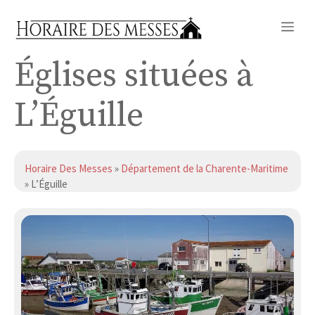
Aller
Me
au
contenu
Églises situées à
L’Éguille
Horaire Des Messes
»
Département de la Charente-Maritime
» L’Éguille