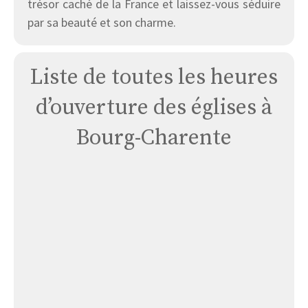
trésor caché de la France et laissez-vous séduire
par sa beauté et son charme.
Liste de toutes les heures
d’ouverture des églises à
Bourg-Charente
Église
Bourg-
charente
:
Saint-
étienne