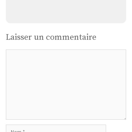
Église Bourg-charente : Saint-étienne
Laisser un commentaire
Commentaire
Nom