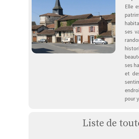
Elle 
patrim
habita
ses v
randon
histo
beaut
ses h
et de
senti
endroi
pour y
Liste de tout