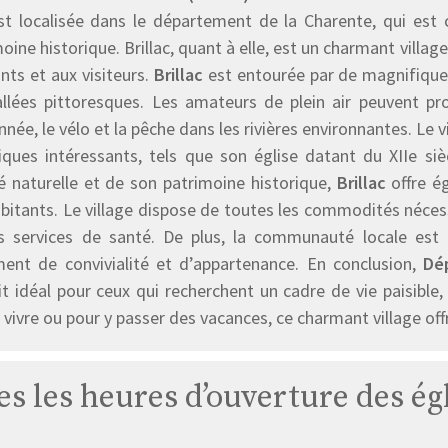
est localisée dans le département de la Charente, qui est 
oine historique. Brillac, quant à elle, est un charmant village
nts et aux visiteurs.
Brillac
est entourée par de magnifiques
allées pittoresques. Les amateurs de plein air peuvent pro
née, le vélo et la pêche dans les rivières environnantes. Le
riques intéressants, tels que son église datant du XIIe si
é naturelle et de son patrimoine historique,
Brillac
offre é
abitants. Le village dispose de toutes les commodités néce
s services de santé. De plus, la communauté locale est c
ment de convivialité et d’appartenance. En conclusion,
Dé
t idéal pour ceux qui recherchent un cadre de vie paisible,
 vivre ou pour y passer des vacances, ce charmant village off
es les heures d’ouverture des égl