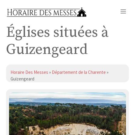
Aller
Me
au
contenu
Églises situées à
Guizengeard
Horaire Des Messes
»
Département de la Charente
»
Guizengeard