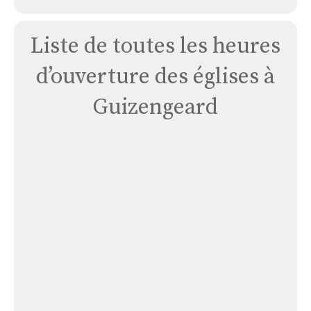
Liste de toutes les heures
d’ouverture des églises à
Guizengeard
Église
Guizengeard
:
Saint-
jean-
baptiste
Église Guizengeard : Saint-jean-baptiste