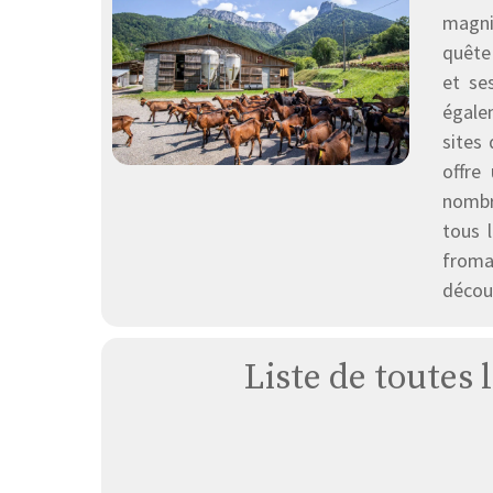
magnif
quête
et se
égale
sites 
offre
nombre
tous 
froma
décou
Liste de toutes 