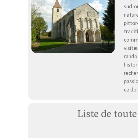
sud-o
natur
pitto
tradit
comm
visite
randon
histor
reche
passio
ce don
Liste de toute