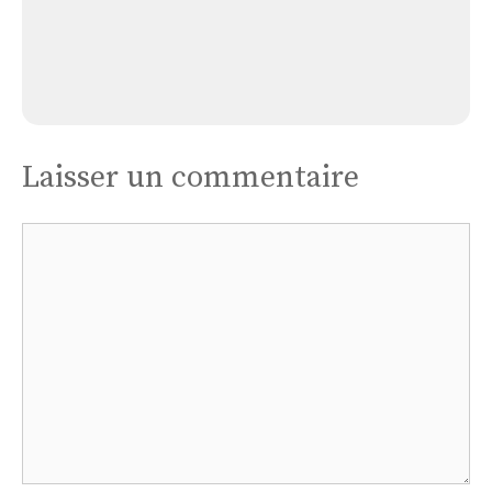
Église Laprade: Sainte-anne
Laisser un commentaire
Commentaire