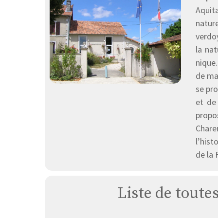
Aquit
natur
verdoy
la nat
nique
de mag
se pro
et de
propos
Chare
l’hist
de la 
Liste de toute