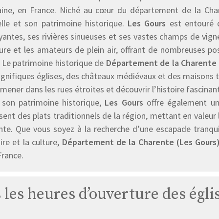
aine, en France. Niché au cœur du département de la Cha
elle et son patrimoine historique.
Les Gours
est entouré d
antes, ses rivières sinueuses et ses vastes champs de vigne
ure et les amateurs de plein air, offrant de nombreuses po
. Le patrimoine historique de
Département de la Charente
nifiques églises, des châteaux médiévaux et des maisons tra
mener dans les rues étroites et découvrir l’histoire fascinan
 son patrimoine historique,
Les Gours
offre également une
ent des plats traditionnels de la région, mettant en valeur l
nte. Que vous soyez à la recherche d’une escapade tranqu
oire et la culture,
Département de la Charente (Les Gours
France.
s les heures d’ouverture des égli