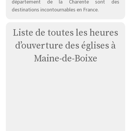
département de la Charente sont des
destinations incontournables en France.
Liste de toutes les heures
d’ouverture des églises à
Maine-de-Boixe
Église
Maine-
de-
boixe
:
Saint-
thomas