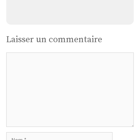
Église Maine-de-boixe : Saint-thomas
Laisser un commentaire
Commentaire
Nom