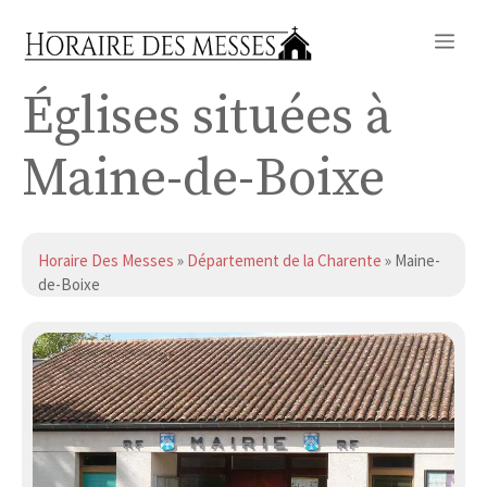
Aller
Me
au
contenu
Églises situées à
Maine-de-Boixe
Horaire Des Messes
»
Département de la Charente
» Maine-
de-Boixe