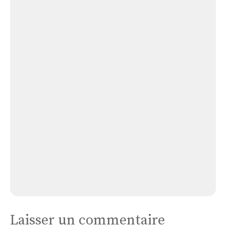
Église Cherves-richemont : Saint-vivien
Église
Pérignac:
Saint-
gervais
Et
Saint-
protais
Église Pérignac: Saint-gervais Et Saint-protais
Laisser un commentaire