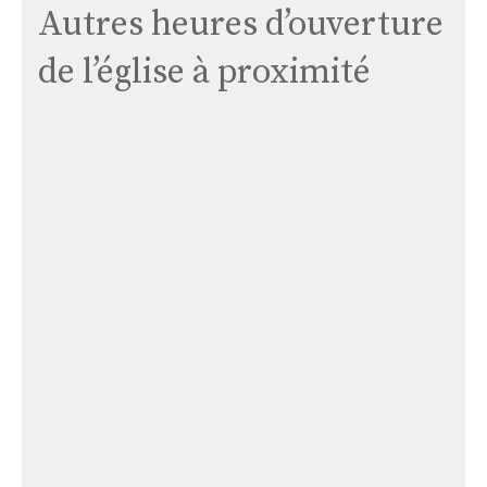
Autres heures d’ouverture
de l’église à proximité
Église
de
Presly
Église de Presly
Église
de
Crézançay-