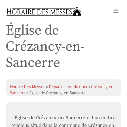
Aller
Me
au
contenu
Église de
Crézancy-en-
Sancerre
Horaire Des Messes
»
Département du Cher
»
Crézancy-en-
Sancerre
» Église de Crézancy-en-Sancerre
L’Église de Crézancy-en-Sancerre
est un édifice
religieux situé dans la commune de Crézancy-en-