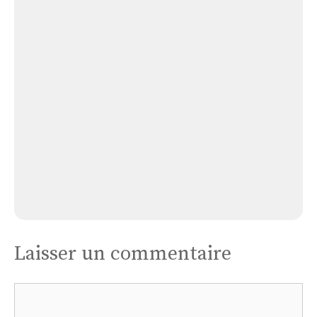
Église de Ménétréol-sous-Sancerre
Église
de
Torteron
Église de Torteron
Laisser un commentaire
Commentaire