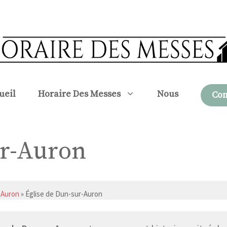
ueil
Horaire Des Messes
Nous
Con
ur-Auron
-Auron
» Église de Dun-sur-Auron