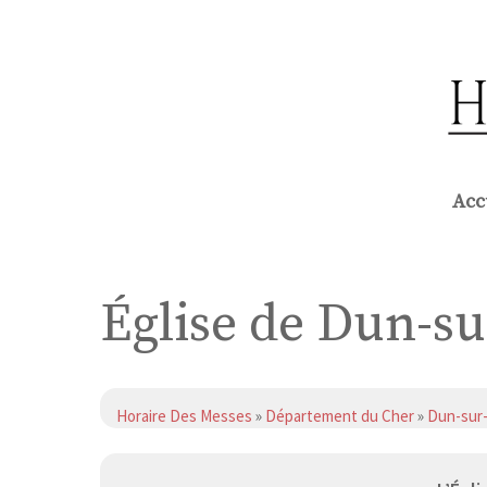
Aller
au
contenu
Acc
Église de Dun-s
Horaire Des Messes
»
Département du Cher
»
Dun-sur