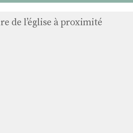
e de l’église à proximité
Église
de
Mehun-
sur-
Yèvre