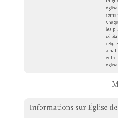
L’Égl
églis
roman
Chaque
les pl
célébr
religi
amateu
votre
église
M
Informations sur Église d