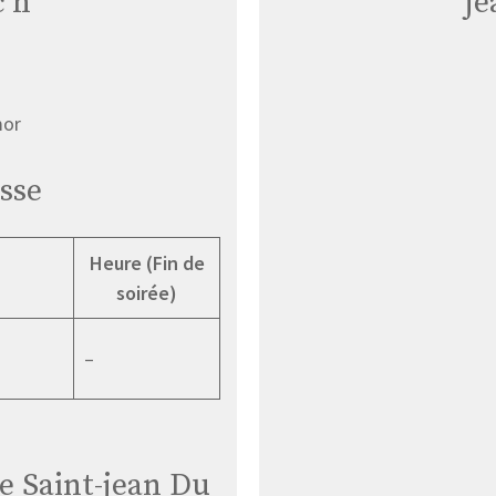
c’h
je
mor
sse
Heure (Fin de
soirée)
–
e Saint-jean Du