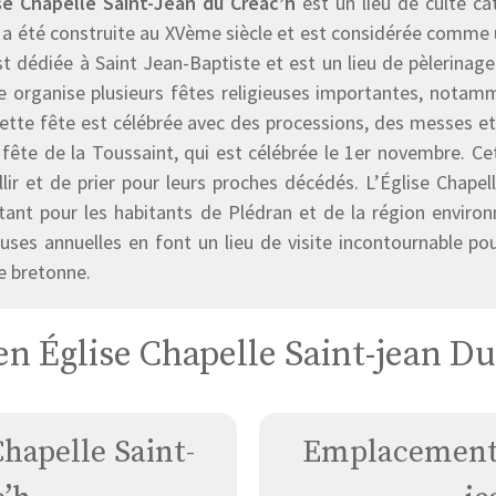
ise Chapelle Saint-Jean du Créac’h
est un lieu de culte ca
 a été construite au XVème siècle et est considérée comme 
st dédiée à Saint Jean-Baptiste et est un lieu de pèlerinage
se organise plusieurs fêtes religieuses importantes, notamme
Cette fête est célébrée avec des processions, des messes e
 fête de la Toussaint, qui est célébrée le 1er novembre. Cet
llir et de prier pour leurs proches décédés. L’Église Chapel
tant pour les habitants de Plédran et de la région environ
euses annuelles en font un lieu de visite incontournable pour
e bretonne.
en Église Chapelle Saint-jean Du
hapelle Saint-
Emplacement d