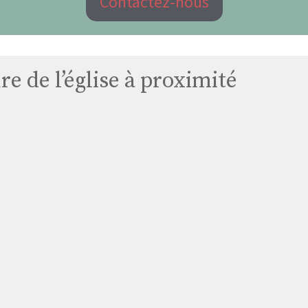
Contactez-nous
e de l’église à proximité
Église
Chapelle
Sainte
Marie
Du
Vaudic