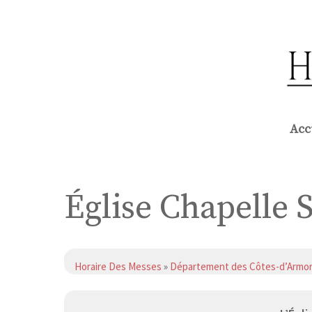
Aller
au
contenu
Acc
Église Chapelle 
Horaire Des Messes
»
Département des Côtes-d’Armo