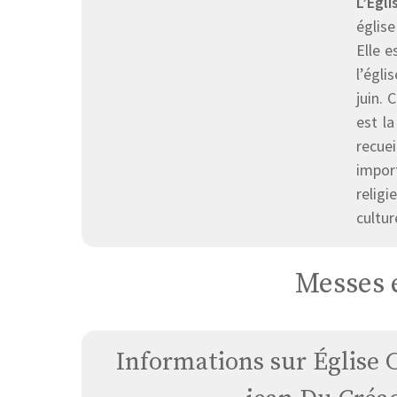
L’Égl
église
Elle e
l’égli
juin. 
est la
recuei
impor
religi
cultur
Messes 
Informations sur Église C