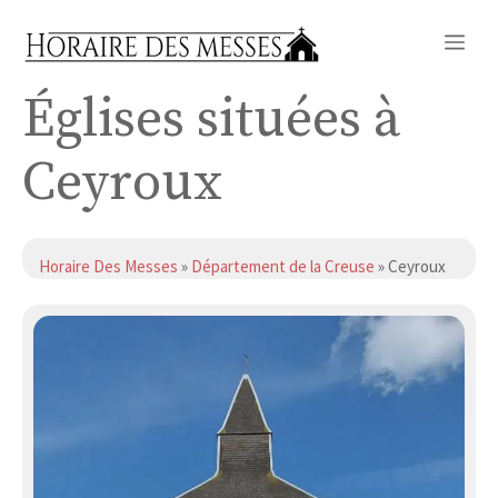
Aller
Me
au
contenu
Églises situées à
Ceyroux
Horaire Des Messes
»
Département de la Creuse
» Ceyroux