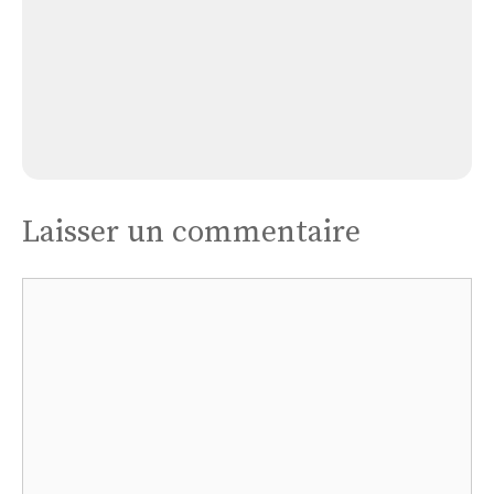
Dunois
Église à Saint Sulpice Le Dunois
Laisser un commentaire
Commentaire