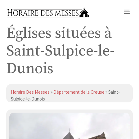
Aller
Me
au
contenu
Églises situées à
Saint-Sulpice-le-
Dunois
Horaire Des Messes
»
Département de la Creuse
» Saint-
Sulpice-le-Dunois