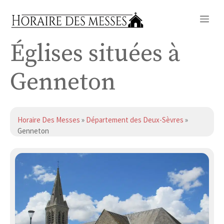
Aller
Me
au
contenu
Églises situées à
Genneton
Horaire Des Messes
»
Département des Deux-Sèvres
»
Genneton