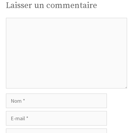
Laisser un commentaire
Commentaire
Nom
E-
mail
Site