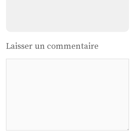
Église de Blis-et-Born
Laisser un commentaire
Commentaire