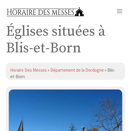
Aller
Me
au
contenu
Églises situées à
Blis-et-Born
Horaire Des Messes
»
Département de la Dordogne
» Blis-
et-Born