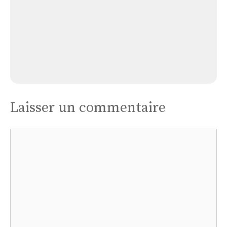
Espérance
Église Abbaye Notre Dame de Bonne
Espérance
Laisser un commentaire
Commentaire