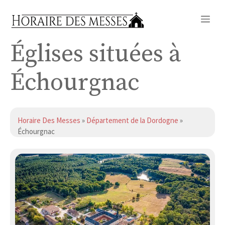
Aller
Me
au
contenu
Églises situées à
Échourgnac
Horaire Des Messes
»
Département de la Dordogne
»
Échourgnac