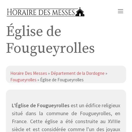
Aller
Me
au
contenu
Église de
Fougueyrolles
Horaire Des Messes
»
Département de la Dordogne
»
Fougueyrolles
» Église de Fougueyrolles
L’Église de Fougueyrolles
est un édifice religieux
situé dans la commune de Fougueyrolles, en
France. Cette église a été construite au XVIIIe
siècle et est considérée comme l’un des joyaux