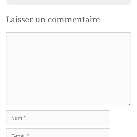
Laisser un commentaire
Commentaire
Nom
E-