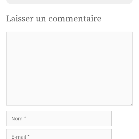
Laisser un commentaire
Commentaire
Nom
E-