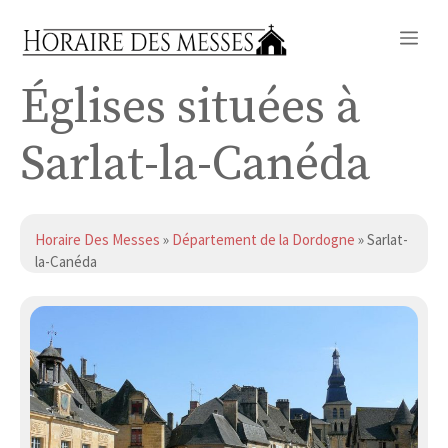
Aller
Me
au
contenu
Églises situées à
Sarlat-la-Canéda
Horaire Des Messes
»
Département de la Dordogne
» Sarlat-
la-Canéda