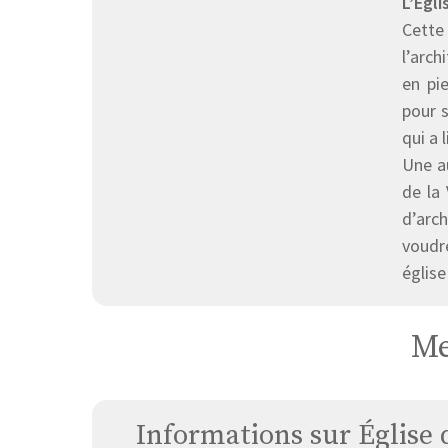
L’Égl
Cette
l’arch
en pie
pour s
qui a 
Une au
de la
d’arch
voudr
église
Me
Informations sur Église 