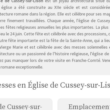
ise de Cussey-sur-Lison
est un joyau architectural situé 
 église a été construite au XIIe siècle et est considé
itecture romane dans la région. Elle est célèbre pour ses ma
rre finement travaillées. Chaque année, l’église de Cussey-
es fêtes religieuses annuelles les plus importantes. La plus 
lieu le 24 juin. Cette fête est célébrée avec des processions, 
tre fête importante est la fête de la Sainte-Anne, qui a lieu
 Vierge Marie et est célébrée avec des messes solennelles 
itecture ou un passionné de l’histoire religieuse, l’église 
ez pas manquer lors de votre visite en Franche-Comté. Venez
 romane exceptionnelle.
sses en Église de Cussey-sur-Li
de Cussey-sur-
Emplacement 