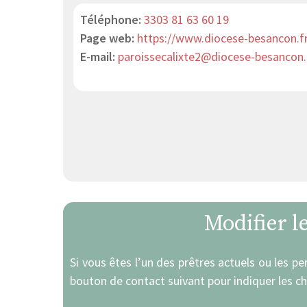
Téléphone:
3303 81 63 60 19
Page web:
https://www.diocese-besancon.fr
E-mail:
paroissecalixte2@diocese-besancon.
Modifier l
Si vous êtes l’un des prêtres actuels ou les pe
bouton de contact suivant pour indiquer les c