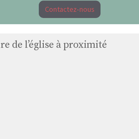
Contactez-nous
e de l’église à proximité
Eglise
Hautepierre-
le-
châtelet