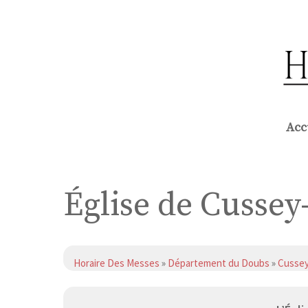
Aller
au
contenu
Acc
Église de Cussey
Horaire Des Messes
»
Département du Doubs
»
Cussey