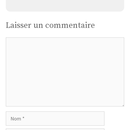
Église de Sainte-Eulalie-en-Royans
Laisser un commentaire
Commentaire
Nom