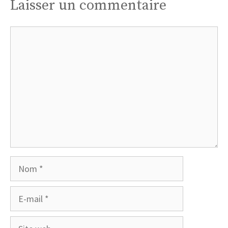
Laisser un commentaire
Commentaire
Nom
E-
mail
Site