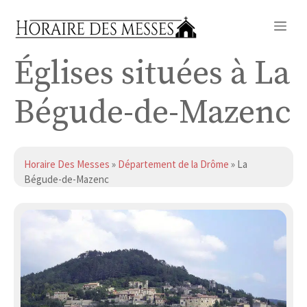
Aller
Me
au
contenu
Églises situées à La
Bégude-de-Mazenc
Horaire Des Messes
»
Département de la Drôme
» La
Bégude-de-Mazenc