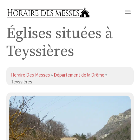
Aller
Me
au
contenu
Églises situées à
Teyssières
Horaire Des Messes
»
Département de la Drôme
»
Teyssières