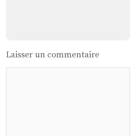
Pradier
Église Carmel de La Vierge Missionnaire Le
Pradier
Laisser un commentaire
Commentaire