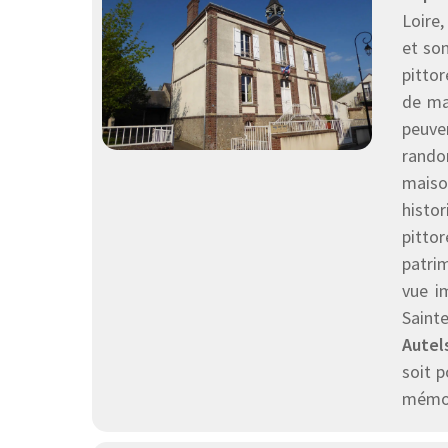
Loire,
et son
pittor
de ma
peuve
rando
maiso
histor
pitto
patrim
vue i
Saint
Autel
soit 
mémor