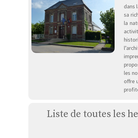
dans 
sa ric
la na
activi
histor
l’arc
impren
propos
les n
offre 
profit
Liste de toutes les h