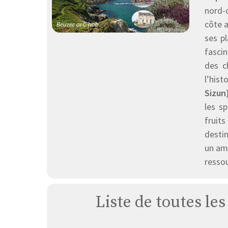
nord-o
côte a
ses pl
fascin
des c
l’hist
Sizun
les s
fruits
desti
un amo
resso
Liste de toutes le