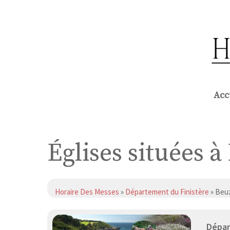
Aller
au
contenu
Acc
Églises situées 
Horaire Des Messes
»
Département du Finistère
» Beu
Dépar