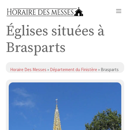
Aller
Me
au
contenu
Églises situées à
Brasparts
Horaire Des Messes
»
Département du Finistère
» Brasparts