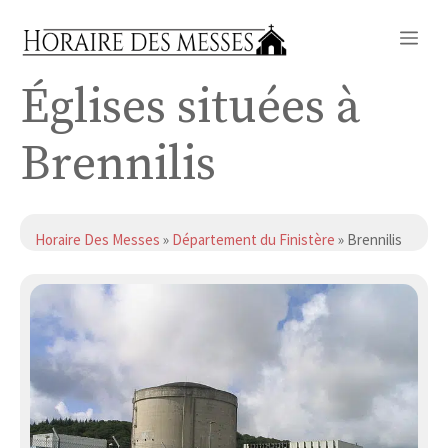
Aller
Me
au
contenu
Églises situées à
Brennilis
Horaire Des Messes
»
Département du Finistère
» Brennilis