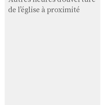
de l’église à proximité
Église
Gouézec
Église Gouézec
Église
Notre-
dame
de