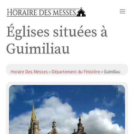
Aller
Me
au
contenu
Églises situées à
Guimiliau
Horaire Des Messes
»
Département du Finistère
» Guimiliau