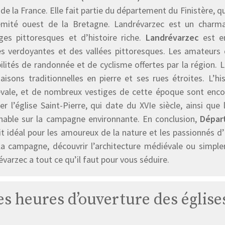
de la France. Elle fait partie du département du Finistère, 
rémité ouest de la Bretagne. Landrévarzec est un charma
ges pittoresques et d’histoire riche.
Landrévarzec
est en
nes verdoyantes et des vallées pittoresques. Les amateurs 
ilités de randonnée et de cyclisme offertes par la région. 
aisons traditionnelles en pierre et ses rues étroites. L’h
vale, et de nombreux vestiges de cette époque sont encore 
er l’église Saint-Pierre, qui date du XVIe siècle, ainsi qu
nable sur la campagne environnante. En conclusion,
Dépar
it idéal pour les amoureux de la nature et les passionnés d
la campagne, découvrir l’architecture médiévale ou simpl
varzec a tout ce qu’il faut pour vous séduire.
les heures d’ouverture des églis