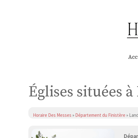
Aller
au
contenu
Acc
Églises situées 
Horaire Des Messes
»
Département du Finistère
» Lan
Dépar