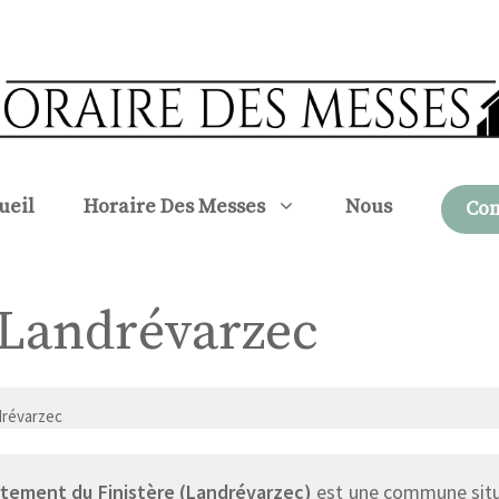
ueil
Horaire Des Messes
Nous
Con
à Landrévarzec
drévarzec
tement du Finistère (Landrévarzec)
est une commune situé