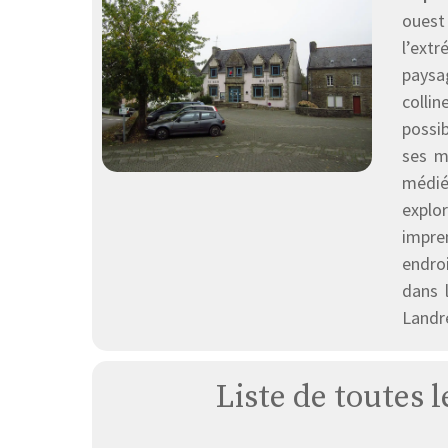
ouest 
l’ext
paysa
colli
possib
ses m
médié
explor
impre
endro
dans 
Landré
Liste de toutes 