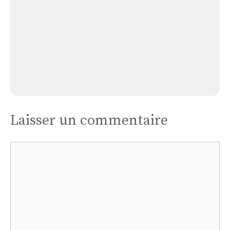
Église Plounéour-ménez
Laisser un commentaire
Commentaire