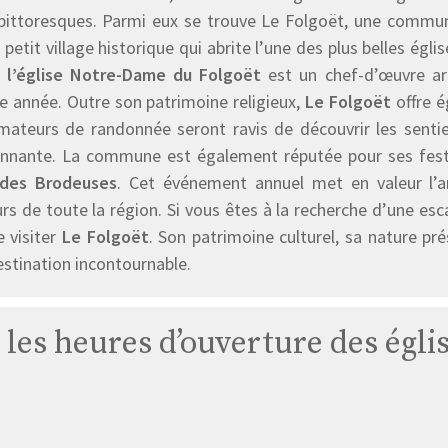
s pittoresques. Parmi eux se trouve Le Folgoët, une commu
 petit village historique qui abrite l’une des plus belles égli
,
l’église Notre-Dame du Folgoët
est un chef-d’œuvre arc
e année. Outre son patrimoine religieux,
Le Folgoët
offre é
mateurs de randonnée seront ravis de découvrir les senti
onnante. La commune est également réputée pour ses festi
des Brodeuses
. Cet événement annuel met en valeur l’ar
eurs de toute la région. Si vous êtes à la recherche d’une 
e visiter
Le Folgoët
. Son patrimoine culturel, sa nature p
stination incontournable.
 les heures d’ouverture des égli
Église
Basilique