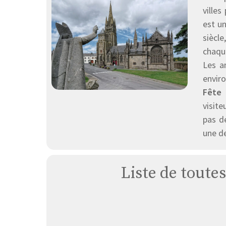
ville
est un
siècle
chaqu
Les a
envir
Fête 
visit
pas d
une de
Liste de toutes