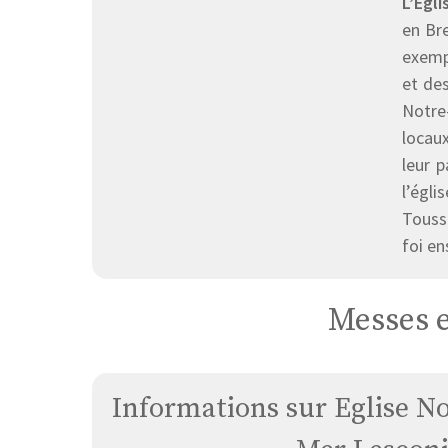
L’Egl
en Bre
exempl
et des
Notre-
locau
leur 
l’égl
Toussa
foi e
Messes e
Informations sur Eglise N