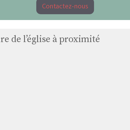
Contactez-nous
e de l’église à proximité
Église
Tréméven