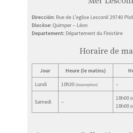
Mer Lesconi
Dirección:
Rue de L’eglise Lesconil 29740 Plo
Diocèse:
Quimper – Léon
Departement:
Département du Finistère
Horaire de ma
Jour
Heure (le matins)
He
Lundi
10h30
–
(Assomption)
18h00
(
Samedi
–
18h00
(