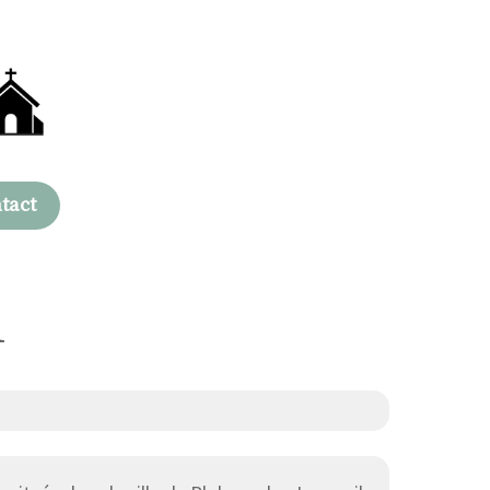
tact
l