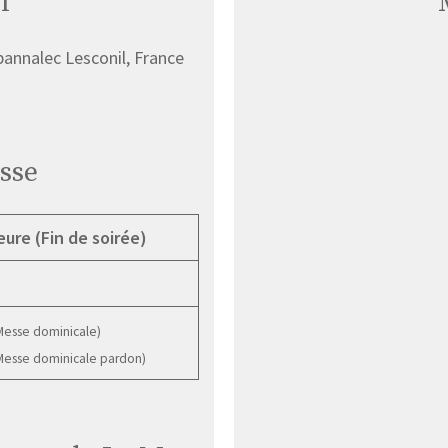
l
bannalec Lesconil, France
sse
ure (Fin de soirée)
Messe dominicale)
Messe dominicale pardon)