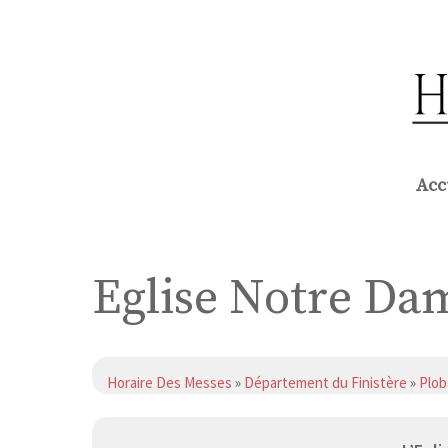
Aller
au
contenu
Acc
Eglise Notre Da
Horaire Des Messes
»
Département du Finistère
»
Plob