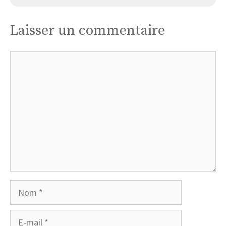
Laisser un commentaire
Commentaire
Nom
E-