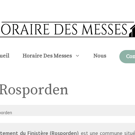
ueil
Horaire Des Messes
Nous
Con
à Rosporden
porden
tement du Finistère (Rosporden)
est une commune située