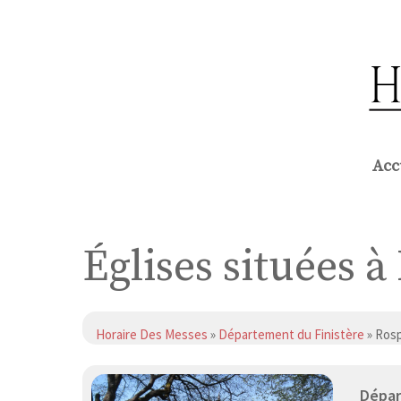
Aller
au
contenu
Acc
Églises situées 
Horaire Des Messes
»
Département du Finistère
» Ros
Dépar