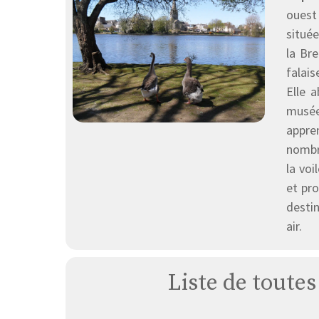
ouest
situé
la Br
falai
Elle 
musée
appren
nombre
la voi
et pro
destin
air.
Liste de toutes