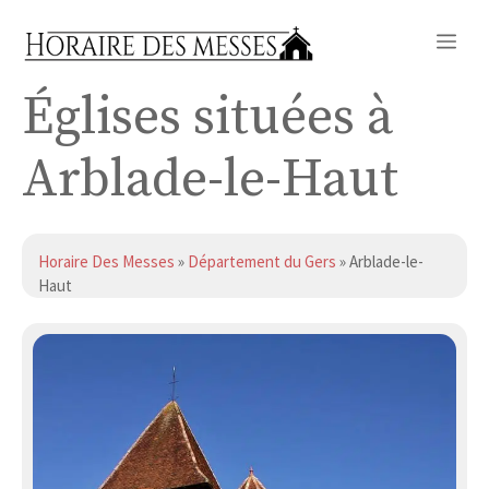
Aller
Me
au
contenu
Églises situées à
Arblade-le-Haut
Horaire Des Messes
»
Département du Gers
» Arblade-le-
Haut