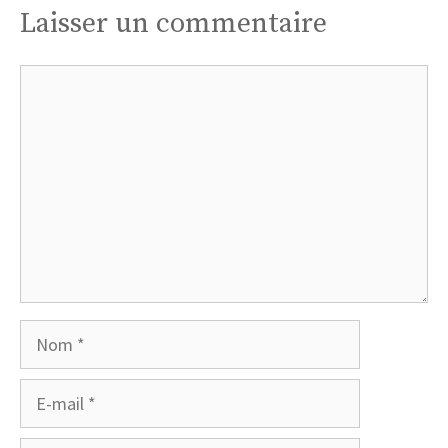
Laisser un commentaire
Commentaire
Nom
E-
mail