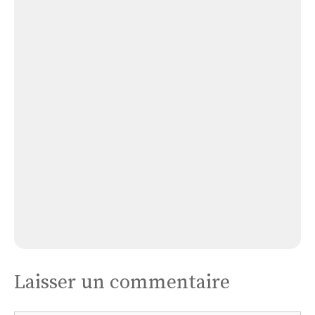
Église Monsaurin
Église
Bazugues
Église Bazugues
Laisser un commentaire