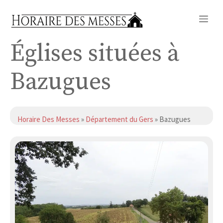
Aller
Me
au
contenu
Églises situées à
Bazugues
Horaire Des Messes
»
Département du Gers
» Bazugues