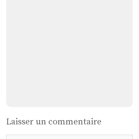
Église Labarthe-saint Jean de Perges
Église
Lamaguère
Église Lamaguère
Laisser un commentaire
Commentaire