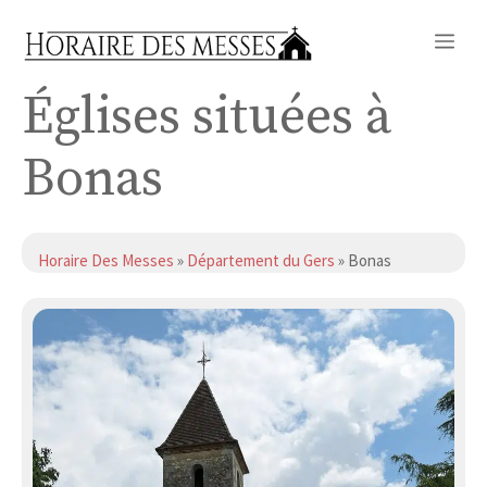
Aller
Me
au
contenu
Églises situées à
Bonas
Horaire Des Messes
»
Département du Gers
» Bonas